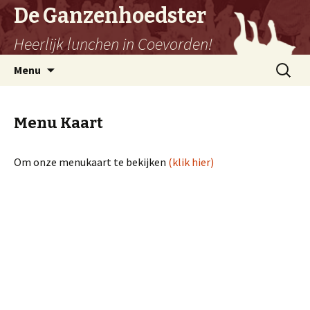
De Ganzenhoedster
Heerlijk lunchen in Coevorden!
Spring
Zoeken
Menu
naar
naar:
inhoud
Menu Kaart
Om onze menukaart te bekijken
(klik hier)